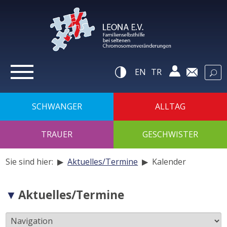
zur
Navigation
zum
Inhalt
zur
Suche
Hilfsnavigatio
EN
TR
SCHWANGER
ALLTAG
TRAUER
GESCHWISTER
Sie sind hier: ▶
Aktuelles/Termine
▶
Kalender
Navigation
Aktuelles/Termine
der
Unterseiten