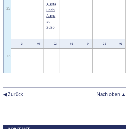
Austa
35
usch
Augu
st
2026
31
01
02
03
04
05
06
36
◀ Zurück
Nach oben ▲
Kontext