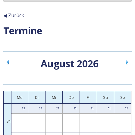
◀ Zurück
Termine
Inhalt
August 2026
Mo
Di
Mi
Do
Fr
Sa
So
27
28
29
30
31
01
02
31