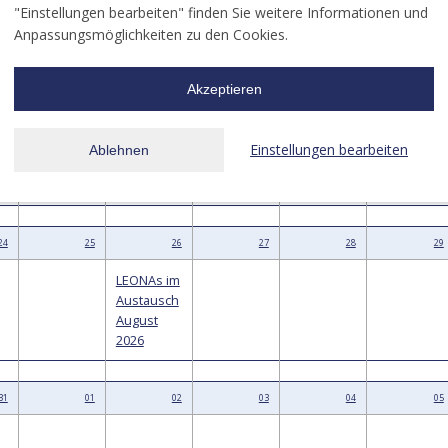
10
11
12
13
14
15
"Einstellungen bearbeiten" finden Sie weitere Informationen und
Anpassungsmöglichkeiten zu den Cookies.
Akzeptieren
17
18
19
20
21
22
Einstellungen bearbeiten
Ablehnen
24
25
26
27
28
29
LEONAs im
Austausch
August
2026
31
01
02
03
04
05