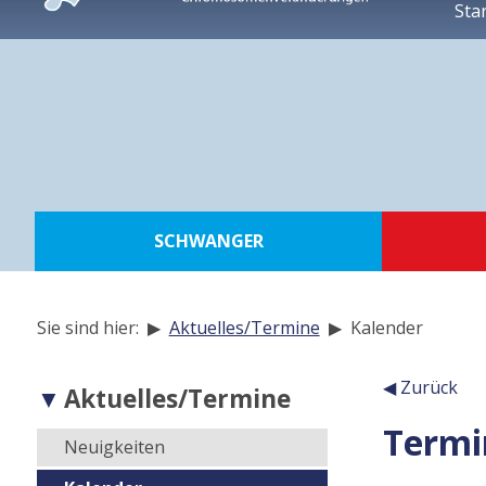
Sta
zur
Navigation
zum
Inhalt
zur
Suche
SCHWANGER
Sie sind hier: ▶
Aktuelles/Termine
▶
Kalender
Navigation
◀ Zurück
Aktuelles/Termine
der
Termi
Inhalt
Unterseiten
Neuigkeiten