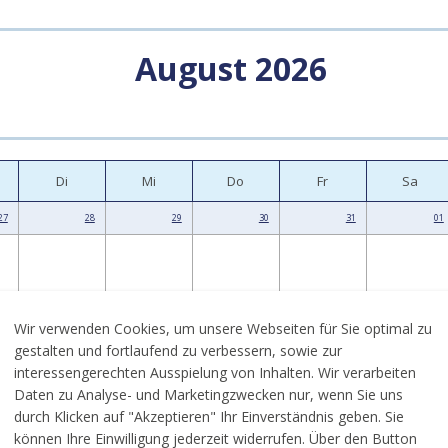
August 2026
Di
Mi
Do
Fr
Sa
27
28
29
30
31
01
Wir verwenden Cookies, um unsere Webseiten für Sie optimal zu
03
04
05
06
07
08
gestalten und fortlaufend zu verbessern, sowie zur
interessengerechten Ausspielung von Inhalten. Wir verarbeiten
Daten zu Analyse- und Marketingzwecken nur, wenn Sie uns
durch Klicken auf "Akzeptieren" Ihr Einverständnis geben. Sie
können Ihre Einwilligung jederzeit widerrufen. Über den Button