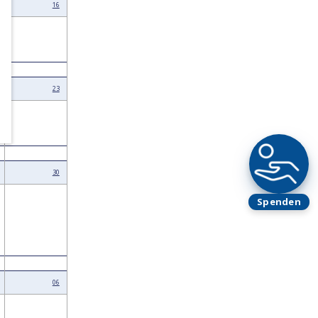
16
23
30
Spenden
06