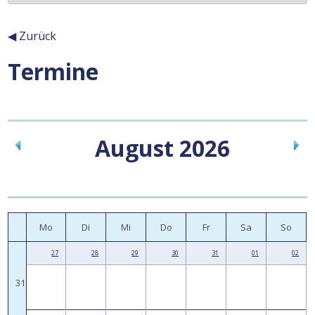
◀ Zurück
Termine
Inhalt
August 2026
Mo
Di
Mi
Do
Fr
Sa
So
27
28
29
30
31
01
02
31