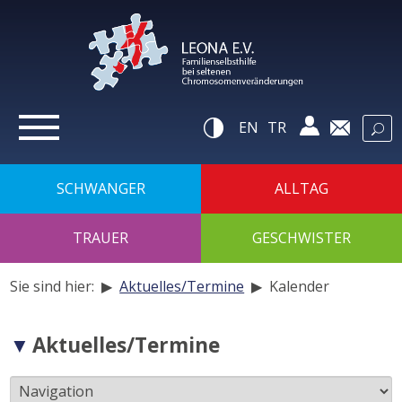
zur
Navigation
zum
Inhalt
zur
Suche
Hilfsnavigatio
EN
TR
SCHWANGER
ALLTAG
TRAUER
GESCHWISTER
Sie sind hier: ▶
Aktuelles/Termine
▶
Kalender
Navigation
Aktuelles/Termine
der
Unterseiten