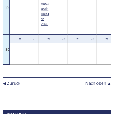
Austa
35
usch
Augu
st
2026
31
01
02
03
04
05
06
36
◀ Zurück
Nach oben ▲
Kontext