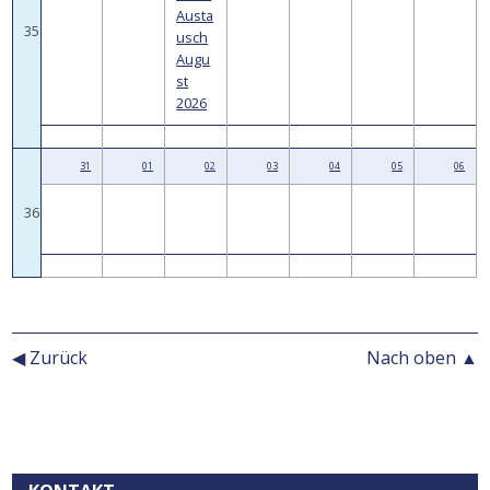
Austa
35
usch
Augu
st
2026
31
01
02
03
04
05
06
36
◀ Zurück
Nach oben ▲
Kontext