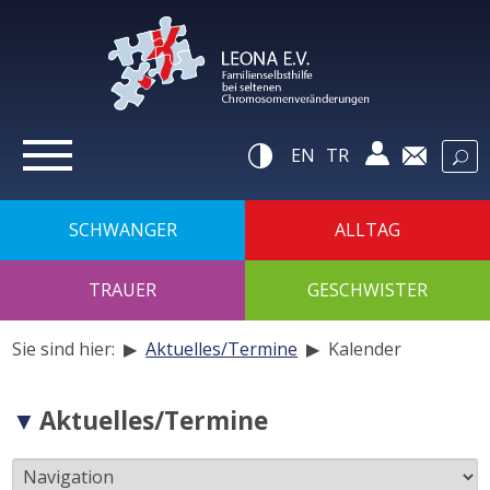
zur
Navigation
zum
Inhalt
zur
Suche
Hilfsnavigatio
EN
TR
SCHWANGER
ALLTAG
TRAUER
GESCHWISTER
Sie sind hier: ▶
Aktuelles/Termine
▶
Kalender
Navigation
Aktuelles/Termine
der
Unterseiten