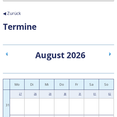
◀ Zurück
Termine
Inhalt
August 2026
Mo
Di
Mi
Do
Fr
Sa
So
27
28
29
30
31
01
02
31