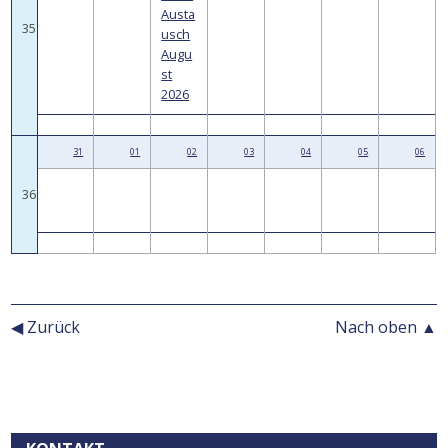
Austa
35
usch
Augu
st
2026
31
01
02
03
04
05
06
36
◀ Zurück
Nach oben ▲
Kontext