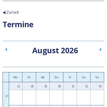
◀ Zurück
Termine
Inhalt
August 2026
Mo
Di
Mi
Do
Fr
Sa
So
27
28
29
30
31
01
02
31