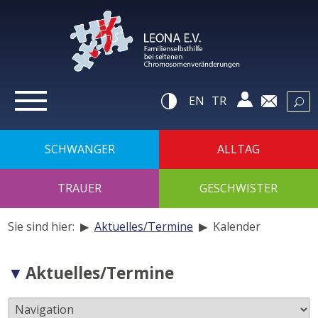
zur
Navigation
zum
Inhalt
zur
Suche
Hilfsnavigatio
EN
TR
SCHWANGER
ALLTAG
TRAUER
GESCHWISTER
Sie sind hier: ▶
Aktuelles/Termine
▶
Kalender
Navigation
Aktuelles/Termine
der
Unterseiten