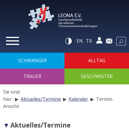
zur
Navigation
zum
Inhalt
zur
Suche
Hilfsnavigatio
EN
TR
SCHWANGER
ALLTAG
TRAUER
GESCHWISTER
Sie sind
hier: ▶
Aktuelles/Termine
▶
Kalender
▶
Termin-
Ansicht
Navigation
Aktuelles/Termine
der