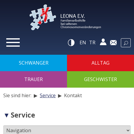
zur
Navigation
zum
Inhalt
zur
Suche
Hilfsnavigatio
EN
TR
SCHWANGER
ALLTAG
TRAUER
GESCHWISTER
Sie sind hier: ▶
Service
▶
Kontakt
Navigation
Service
der
Unterseiten