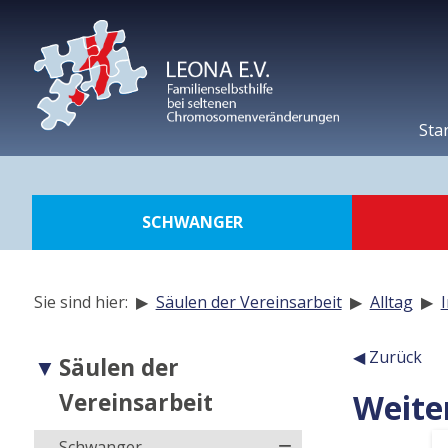
zur
Navigation
zum
Inhalt
zur
Suche
Sta
SCHWANGER
Sie sind hier: ▶
Säulen der Vereinsarbeit
▶
Alltag
▶
Navigation
◀ Zurück
Säulen der
der
Weite
Vereinsarbeit
Inhalt
Unterseiten
Schwanger