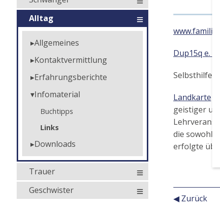
Alltag
www.familiar
Allgemeines
Dup15q e. V.
Kontaktvermittlung
Selbsthilfep
Erfahrungsberichte
Infomaterial
Landkarte
zu
geistiger un
Buchtipps
Lehrveransta
Links
die sowohl 
Downloads
erfolgte üb
Trauer
Geschwister
◀ Zurück