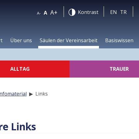
A+
Kontrast
EN
TR
A
A-
rt
Über uns
Säulen der Vereinsarbeit
Basiswissen
ALLTAG
TRAUER
Infomaterial
▶
Links
re Links