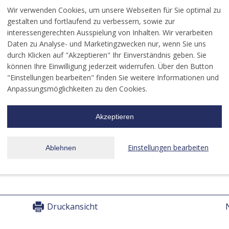
Wir verwenden Cookies, um unsere Webseiten für Sie optimal zu
gestalten und fortlaufend zu verbessern, sowie zur
a.de/
interessengerechten Ausspielung von Inhalten. Wir verarbeiten
Daten zu Analyse- und Marketingzwecken nur, wenn Sie uns
"15q11.2-15q13.1" (Multiplikationen)
durch Klicken auf "Akzeptieren" Ihr Einverständnis geben. Sie
können Ihre Einwilligung jederzeit widerrufen. Über den Button
"Einstellungen bearbeiten" finden Sie weitere Informationen und
ortal
intakt.info
für Eltern von Kindern mit Behinderung
(Fly
Anpassungsmöglichkeiten zu den Cookies.
 MZEBs (medizinische Behandlungszentren für Erwachsene
d komplexer Behinderung) bundesweit. (Erstellt im Rahmen 
Akzeptieren
ltung der Universität zu Köln. Eine Studierende hat diese Kar
MZEBS und Dysphagiezentren enthält - Information an LEONA
Einstellungen bearbeiten
Ablehnen
er den LVKM.NRW)
Druckansicht