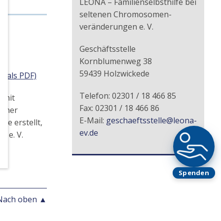
LEONA – Familienselbsthilfe bei
seltenen Chromosomen-
veränderungen e. V.
Geschäftsstelle
Kornblumenweg 38
59439 Holzwickede
er als PDF)
Telefon: 02301 / 18 466 85
 mit
Fax: 02301 / 18 466 86
einer
E-Mail:
geschaeftsstelle@leona-
te erstellt,
ev.de
 e. V.
Spenden
Nach oben ▲