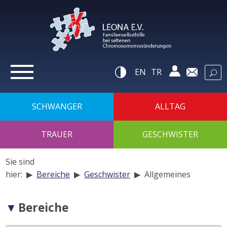
zur
Navigation
zum
Inhalt
zur
Suche
Hilfsnavigatio
EN
TR
SCHWANGER
ALLTAG
TRAUER
GESCHWISTER
Sie sind
hier: ▶
Bereiche
▶
Geschwister
▶
Allgemeines
Navigation
Bereiche
der
Unterseiten