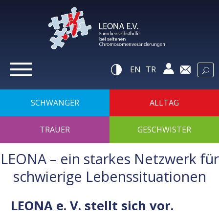
zur
Navigation
zum
Inhalt
zur
Suche
Hilfsnavigatio
EN
TR
SCHWANGER
ALLTAG
TRAUER
GESCHWISTER
LEONA – ein starkes Netzwerk für
schwierige Lebenssituationen
LEONA e. V. stellt sich vor.