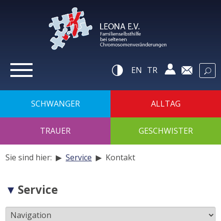
zur
Navigation
zum
Inhalt
zur
Suche
Hilfsnavigatio
EN
TR
SCHWANGER
ALLTAG
TRAUER
GESCHWISTER
Sie sind hier: ▶
Service
▶
Kontakt
Navigation
Service
der
Unterseiten