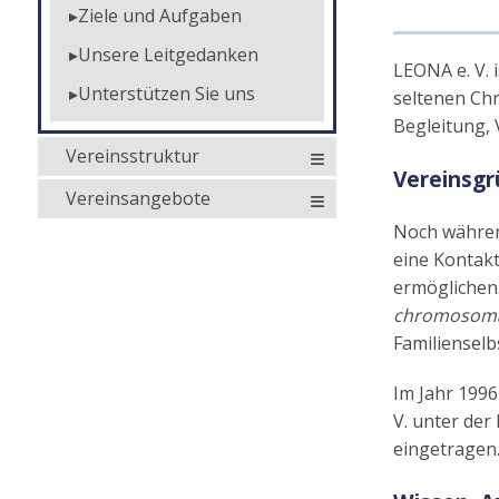
Ziele und Aufgaben
Unsere Leitgedanken
LEONA e. V. 
Unterstützen Sie uns
seltenen Ch
Begleitung, 
Vereinsstruktur
Vereinsg
Vereinsangebote
Noch während
eine Kontakt
ermöglichen.
chromosomal
Familienselbs
Im Jahr 1996
V. unter de
eingetragen