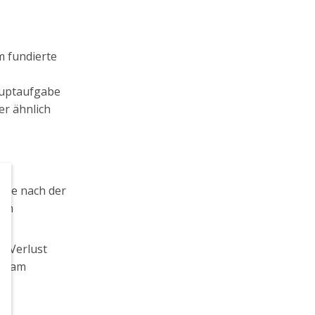
 fundierte
auptaufgabe
r ähnlich
 die nach der
nen
m Verlust
rs am