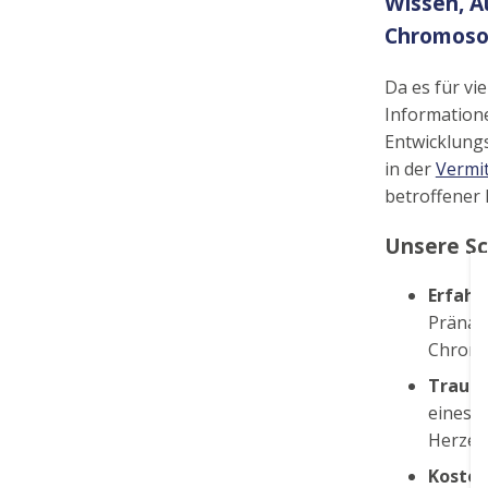
Wissen, A
Chromoso
Da es für v
Informatione
Entwicklung
in der
Vermi
betroffener 
Unsere S
Erfahr
Pränata
Chromo
Trauer
eines 
Herzen
Kosten