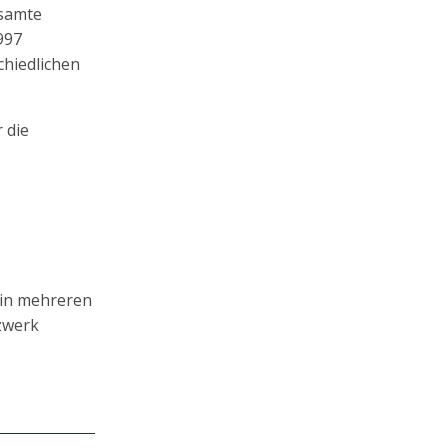
esamte
997
chiedlichen
 die
 in mehreren
tzwerk