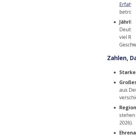
Erfahr
betroff
Jährli
Deutsc
viel R
Geschwi
Zahlen, D
Starke
Großes
aus De
versch
Region
stehen
2026).
Ehren