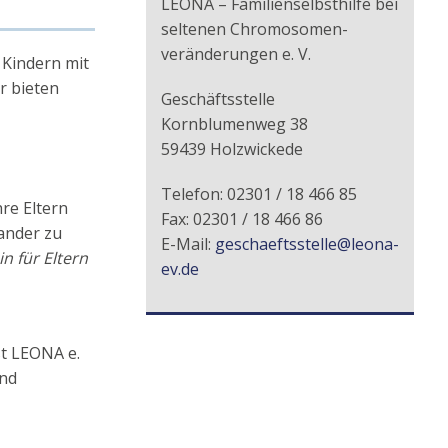
LEONA – Familienselbsthilfe bei
seltenen Chromosomen-
veränderungen e. V.
 Kindern mit
 bieten
Geschäftsstelle
Kornblumenweg 38
59439 Holzwickede
Telefon: 02301 / 18 466 85
re Eltern
Fax: 02301 / 18 466 86
ander zu
E-Mail:
geschaeftsstelle@leona-
n für Eltern
ev.de
st LEONA e.
und