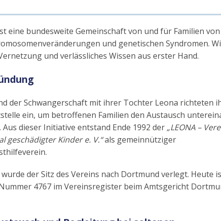
ist eine bundesweite Gemeinschaft von und für Familien von
romosomenveränderungen und genetischen Syndromen. Wir
Vernetzung und verlässliches Wissen aus erster Hand.
ründung
 der Schwangerschaft mit ihrer Tochter Leona richteten ih
stelle ein, um betroffenen Familien den Austausch unterein
 Aus dieser Initiative entstand Ende 1992 der
„LEONA – Verei
 geschädigter Kinder e. V.“
als gemeinnütziger
thilfeverein.
 wurde der Sitz des Vereins nach Dortmund verlegt. Heute i
r Nummer 4767 im Vereinsregister beim Amtsgericht Dortm
.