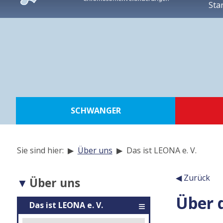
Sta
zur
Navigation
zum
Inhalt
zur
Suche
SCHWANGER
Sie sind hier: ▶
Über uns
▶
Das ist LEONA e. V.
Navigation
◀ Zurück
Über uns
der
Über d
Inhalt
Unterseiten
Das ist LEONA e. V.