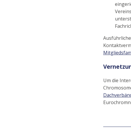
eingeri
Vereins
unterst
Fachri
Ausführliche
Kontaktvermi
Mitgliedsfam
Vernetzu
Um die Inte
Chromosomen
Dachverbän
Eurochromne