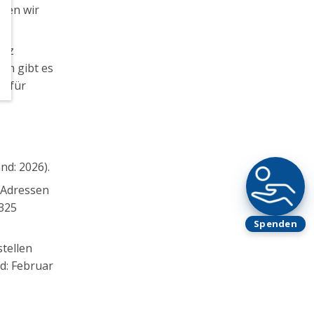
llen wir
anz
en gibt es
e für
nd: 2026).
 Adressen
325
Spenden
tellen
nd: Februar