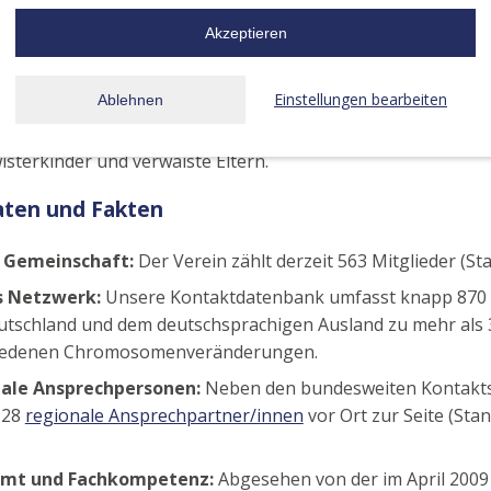
ungsberichten
, Fachbeiträgen, Alltagstipps und Adressen ste
Akzeptieren
enen Familien kostenfrei zur Verfügung.
che Familientreffen:
Einmal im Jahr kommen Familien aus g
Einstellungen bearbeiten
Ablehnen
hland zusammen. Neben Fachvorträgen und Gesprächskreis
aum für persönliche Begegnungen sowie spezielle Programm
sterkinder und verwaiste Eltern.
aten und Fakten
 Gemeinschaft:
Der Verein zählt derzeit 563 Mitglieder (Sta
 Netzwerk:
Unsere Kontaktdatenbank umfasst knapp 870
utschland und dem deutschsprachigen Ausland zu mehr als 
iedenen Chromosomenveränderungen.
ale Ansprechpersonen:
Neben den bundesweiten Kontakts
 28
regionale Ansprechpartner/innen
vor Ort zur Seite (Sta
amt und Fachkompetenz:
Abgesehen von der im April 2009