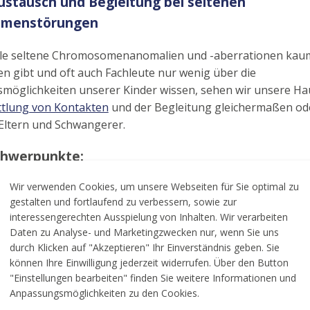
ustausch und Begleitung bei seltenen
menstörungen
iele seltene Chromosomenanomalien und -aberrationen kaum
n gibt und oft auch Fachleute nur wenig über die
smöglichkeiten unserer Kinder wissen, sehen wir unsere H
ttlung von Kontakten
und der Begleitung gleichermaßen ode
Eltern und Schwangerer.
chwerpunkte:
Wir verwenden Cookies, um unsere Webseiten für Sie optimal zu
ungsaustausch & Orientierung:
Wir bieten Hilfe für Eltern,
gestalten und fortlaufend zu verbessern, sowie zur
ldiagnostik oder nach der Geburt die Diagnose einer selte
interessengerechten Ausspielung von Inhalten. Wir verarbeiten
somenveränderung bei ihrem Kind erhalten haben.
Daten zu Analyse- und Marketingzwecken nur, wenn Sie uns
begleitung:
Der verständnisvolle Umgang mit Ängsten, de
durch Klicken auf "Akzeptieren" Ihr Einverständnis geben. Sie
Kindes und die Verarbeitung von Trauer liegen uns besonde
können Ihre Einwilligung jederzeit widerrufen. Über den Button
"Einstellungen bearbeiten" finden Sie weitere Informationen und
.
Anpassungsmöglichkeiten zu den Cookies.
lose Infomaterialien:
Unsere jährlichen
Jahreshefte mit