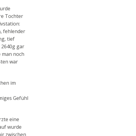
wurde
re Tochter
vstation:
, fehlender
g, tief
t 2640g gar
te man noch
sten war
chen im
miges Gefühl
zte eine
auf wurde
mir zwischen