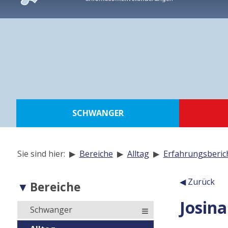
zur
Navigation
zum
Inhalt
zur
Suche
SCHWANGER
Sie sind hier: ▶
Bereiche
▶
Alltag
▶
Erfahrungsberic
Navigation
◀ Zurück
Bereiche
der
Josina
Inhalt
Unterseiten
Schwanger