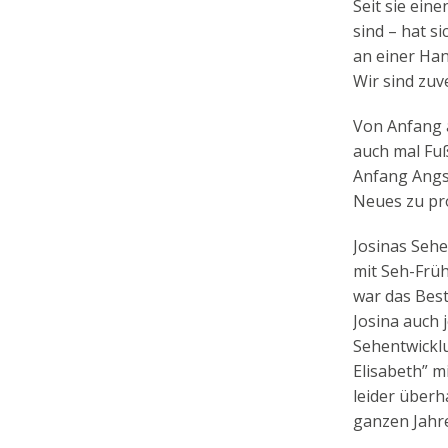
Seit sie eine
sind – hat si
an einer Han
Wir sind zuv
Von Anfang 
auch mal Fu
Anfang Angst
Neues zu pr
Josinas Sehe
mit Seh-Frühf
war das Best
Josina auch j
Sehentwicklu
Elisabeth” m
leider überh
ganzen Jahre