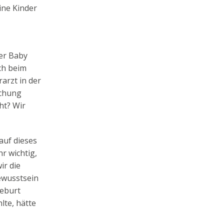
eine Kinder
er Baby
ch beim
arzt in der
uchung
ht? Wir
auf dieses
r wichtig,
ir die
ewusstsein
Geburt
lte, hätte