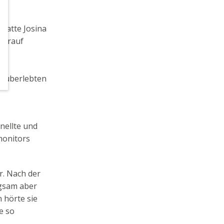
hatte Josina
 darauf
u
k überlebten
nellte und
monitors
r. Nach der
ngsam aber
 hörte sie
e so