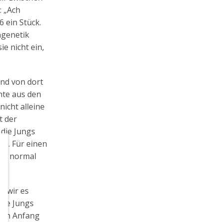
: „Ach
 ein Stück.
ngenetik
ie nicht ein,
und von dort
hte aus den
icht alleine
t der
 die Jungs
te. Für einen
anz normal
n wir es
die Jungs
 von Anfang