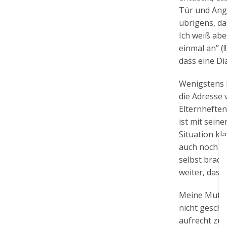
Tür und Angel
übrigens, da
Ich weiß abe
einmal an” (!
dass eine Di
Wenigstens b
die Adresse 
Elternheften
ist mit sein
Situation kl
auch noch da
selbst brac
weiter, das 
Meine Mutter
nicht gescha
aufrecht zu 