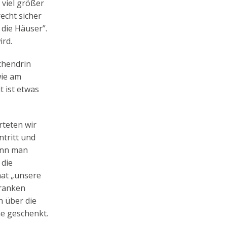
, viel größer
recht sicher
 die Häuser”.
ird.
chendrin
wie am
t ist etwas
rteten wir
ntritt und
ann man
 die
hat „unsere
franken
h über die
me geschenkt.