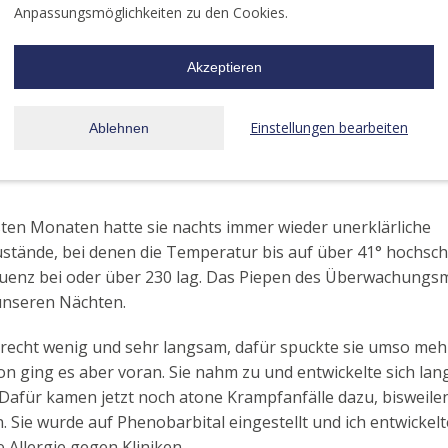
lem damit hatten, dass unsere Tochter behindert ist.
Anpassungsmöglichkeiten zu den Cookies.
r wurden wir an unsere Grenzen geführt. Mit fünf Monaten 
Akzeptieren
 Lungenentzündung, die sie fast nicht überlebt hätte. Kurz
 Herzen operiert – es war höchste Zeit den Ductus Botalli z
Einstellungen bearbeiten
Ablehnen
. Die OP verlief gut, aber im Anschluss hatte sie wieder eine
dung. Nicht alle Kinder aus ihrem Zimmer in der Herzklini
sten Monaten hatte sie nachts immer wieder unerklärliche
tände, bei denen die Temperatur bis auf über 41° hochsch
quenz bei oder über 230 lag. Das Piepen des Überwachungs
unseren Nächten.
 recht wenig und sehr langsam, dafür spuckte sie umso meh
n ging es aber voran. Sie nahm zu und entwickelte sich la
. Dafür kamen jetzt noch atone Krampfanfälle dazu, bisweilen
. Sie wurde auf Phenobarbital eingestellt und ich entwickelt
 Allergie gegen Kliniken …