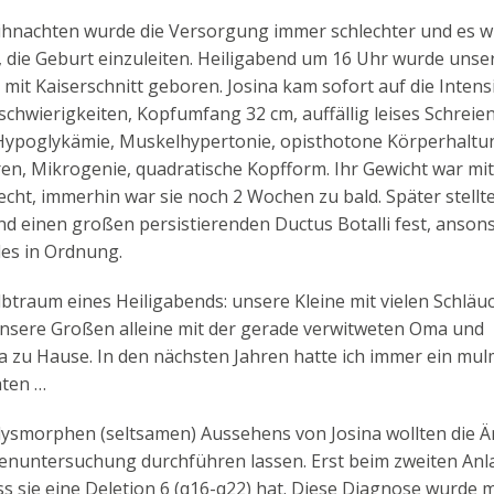
ihnachten wurde die Versorgung immer schlechter und es 
 die Geburt einzuleiten. Heiligabend um 16 Uhr wurde unse
 mit Kaiserschnitt geboren. Josina kam sofort auf die Intensi
hwierigkeiten, Kopfumfang 32 cm, auffällig leises Schreien
Hypoglykämie, Muskelhypertonie, opisthotone Körperhaltun
en, Mikrogenie, quadratische Kopfform. Ihr Gewicht war mi
lecht, immerhin war sie noch 2 Wochen zu bald. Später stell
d einen großen persistierenden Ductus Botalli fest, anson
les in Ordnung.
lbtraum eines Heiligabends: unsere Kleine mit vielen Schläu
unsere Großen alleine mit der gerade verwitweten Oma und
a zu Hause. In den nächsten Jahren hatte ich immer ein mul
ten …
ysmorphen (seltsamen) Aussehens von Josina wollten die Är
untersuchung durchführen lassen. Erst beim zweiten Anl
ss sie eine Deletion 6 (q16-q22) hat. Diese Diagnose wurde 