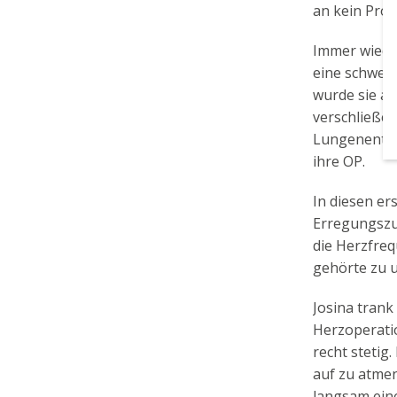
an kein Prob
Immer wiede
eine schwere
wurde sie am
verschließen
Lungenentzün
ihre OP.
In diesen er
Erregungszus
die Herzfre
gehörte zu 
Josina trank
Herzoperatio
recht stetig
auf zu atmen
langsam eine