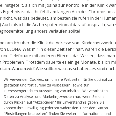
 mitgeteilt, als ich mit Josina zur Kontrolle in der Klinik war
s Ergebnis ist da. Ihr fehlt am langen Arm des Chromosoms 6
r nicht, was das bedeutet, am besten sie rufen in der Huma
!) Auch als ich die Ärztin später einmal darauf ansprach, sah s
agnosemitteilung anders verlaufen sollte!
ekam ich über die Klinik die Adresse vom Kindernetzwerk 
von LEONA. Was mir in dieser Zeit sehr half, waren die Beric
 und Telefonate mit anderen Eltern – das Wissen, dass man n
en Problemen. Trotzdem dauerte es einige Monate, bis ich mi
arkam. Warum wir? Wie sollten wir das schaffen, es sind doch
? So viele Träume, von denen man sich verabschieden muss
Wir verwenden Cookies, um unsere Webseiten für Sie optimal zu
h eine Welt zusammen und außen herum drehte sich alles g
gestalten und fortlaufend zu verbessern, sowie zur
konnte doch nicht sein!
interessengerechten Ausspielung von Inhalten. Wir verarbeiten
Daten zu Analyse- und Marketingzwecken nur, wenn Sie uns
 unterstützte uns von Anfang an ganz toll – ohne sie hätte
durch Klicken auf "Akzeptieren" Ihr Einverständnis geben. Sie
fft, gerade im ersten Jahr ein halbwegs normales Leben für 
können Ihre Einwilligung jederzeit widerrufen. Über den Button
erhalten. Auch im Freundeskreis gibt es einige Familien, die
"Einstellungen bearbeiten" finden Sie weitere Informationen und