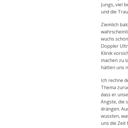
Jungs, viel 
und die Tra
Ziemlich bal
wahrscheinl
wuchs schön 
Doppler Ultr
Klinik vorsi
machen zu la
hätten uns 
Ich rechne d
Thema zurück
dass er unse
Ängste, die 
drängen. Auc
wussten, was
uns die Zeit