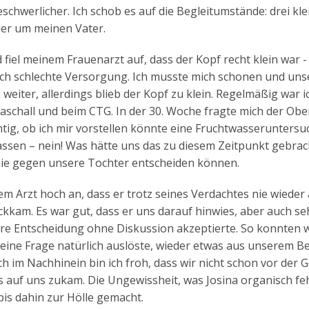
beschwerlicher. Ich schob es auf die Begleitumstände: drei kl
uer um meinen Vater.
d fiel meinem Frauenarzt auf, dass der Kopf recht klein war -
ich schlechte Versorgung. Ich musste mich schonen und uns
weiter, allerdings blieb der Kopf zu klein. Regelmäßig war i
aschall und beim CTG. In der 30. Woche fragte mich der Ober
chtig, ob ich mir vorstellen könnte eine Fruchtwasserunters
ssen – nein! Was hätte uns das zu diesem Zeitpunkt gebrac
nie gegen unsere Tochter entscheiden können.
em Arzt hoch an, dass er trotz seines Verdachtes nie wieder 
kam. Es war gut, dass er uns darauf hinwies, aber auch seh
re Entscheidung ohne Diskussion akzeptierte. So konnten w
seine Frage natürlich auslöste, wieder etwas aus unserem B
h im Nachhinein bin ich froh, dass wir nicht schon vor der 
 auf uns zukam. Die Ungewissheit, was Josina organisch feh
 bis dahin zur Hölle gemacht.