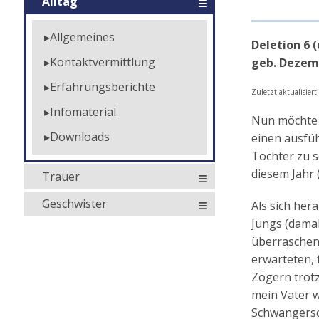
Alltag
Allgemeines
Deletion 6 
Kontaktvermittlung
geb. Dezem
Erfahrungsberichte
Zuletzt aktualisiert
Infomaterial
Nun möchte i
Downloads
einen ausfüh
Tochter zu sc
diesem Jahr 
Trauer
Geschwister
Als sich hera
Jungs (damals
überraschen
erwarteten, 
Zögern trotz 
mein Vater w
Schwangersch