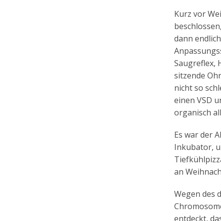
Kurz vor We
beschlossen,
dann endlich
Anpassungssc
Saugreflex, 
sitzende Ohr
nicht so sch
einen VSD un
organisch al
Es war der A
Inkubator, 
Tiefkühlpizz
an Weihnach
Wegen des d
Chromosomen
entdeckt, da