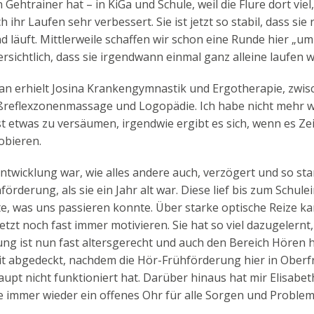
n Gehtrainer hat – in KiGa und Schule, weil die Flure dort viel
ch ihr Laufen sehr verbessert. Sie ist jetzt so stabil, dass sie 
d läuft. Mittlerweile schaffen wir schon eine Runde hier „um
ersichtlich, dass sie irgendwann einmal ganz alleine laufen w
an erhielt Josina Krankengymnastik und Ergotherapie, zwis
ßreflexzonenmassage und Logopädie. Ich habe nicht mehr 
 etwas zu versäumen, irgendwie ergibt es sich, wenn es Zei
obieren.
ntwicklung war, wie alles andere auch, verzögert und so sta
örderung, als sie ein Jahr alt war. Diese lief bis zum Schulei
e, was uns passieren konnte. Über starke optische Reize k
etzt noch fast immer motivieren. Sie hat so viel dazugelernt,
ng ist nun fast altersgerecht und auch den Bereich Hören 
it abgedeckt, nachdem die Hör-Frühförderung hier in Ober
aupt nicht funktioniert hat. Darüber hinaus hat mir Elisabet
 immer wieder ein offenes Ohr für alle Sorgen und Proble